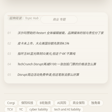
延伸阅读
Topic Hub
商业 专题
01
沃尔玛赞助的 Restart 全体编辑被裁，品牌媒体的钱与责任分了家
02
皮卡未上市，大众美国份额先跌到4.5%
03
指环王4K蓝光降到50美元,但这个'4K'不算纯
04
TechCrunch Disrupt再减$100:一张创投门票的价格该怎么算
05
Disrupt周边活动免费申请,但这笔账没那么好算
Corgi
保险科技
B轮融资
AI风险
商业保险
独角兽
TCV
YC
cyber liability
tech and AI liability