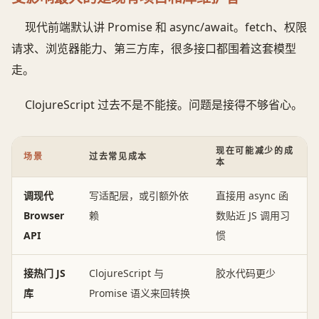
现代前端默认讲 Promise 和 async/await。fetch、权限
请求、浏览器能力、第三方库，很多接口都围着这套模型
走。
ClojureScript 过去不是不能接。问题是接得不够省心。
现在可能减少的成
场景
过去常见成本
本
调现代
写适配层，或引额外依
直接用 async 函
Browser
赖
数贴近 JS 调用习
API
惯
接热门 JS
ClojureScript 与
胶水代码更少
库
Promise 语义来回转换