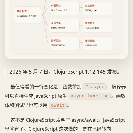
价值重心
生态贴近
减少 Promise 胶水
更顺接 JS API
异步补位
ClojureScript 补互操作
采用节奏
现有项目
新代码小步试用
不必大面积翻修
边界风险
错误处理
异步复杂度仍在
仍需项目自管
2026 年 5 月 7 日，ClojureScript 1.12.145 发布。
最值得看的一行变化是：函数前加
，编译器
^:async
可以直接生成 JavaScript 原生
。函数
async function
体和测试里也可以用
。
await
这不是 ClojureScript 发明了 async/await。JavaScript
早就有了。ClojureScript 这次做的，是在已经转向