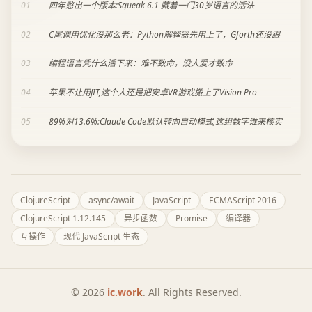
01
四年憋出一个版本:Squeak 6.1 藏着一门30岁语言的活法
02
C尾调用优化没那么老：Python解释器先用上了，Gforth还没跟
03
编程语言凭什么活下来：难不致命，没人爱才致命
04
苹果不让用JIT,这个人还是把安卓VR游戏搬上了Vision Pro
05
89%对13.6%:Claude Code默认转向自动模式,这组数字谁来核实
ClojureScript
async/await
JavaScript
ECMAScript 2016
ClojureScript 1.12.145
异步函数
Promise
编译器
互操作
现代 JavaScript 生态
© 2026
ic.work
. All Rights Reserved.