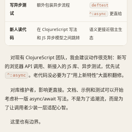
写异步测
额外包装异步流程
deftest
试
更直给
^:async
新人读代
在 ClojureScript 写法
语义更接近宿主生
码
和 JS 异步模型之间跳转
态
对现有 ClojureScript 团队，我会建议动作很克制：新写
的浏览器 API 调用、新接入的 JS 库、异步测试，优先试
。老代码没必要为了“用上新特性”大面积翻修。
^:async
对库维护者，影响更直接。文档、示例和测试可以开始
考虑补一版 async/await 写法。不是为了追潮流，而是为
了让调用者少装一层适配心智。
这里也有边界。