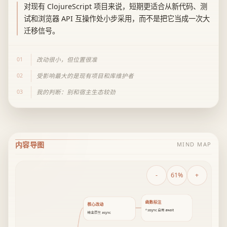
对现有 ClojureScript 项目来说，短期更适合从新代码、测
试和浏览器 API 互操作处小步采用，而不是把它当成一次大
迁移信号。
01
改动很小，但位置很准
02
受影响最大的是现有项目和库维护者
03
我的判断：别和宿主生态较劲
内容导图
MIND MAP
-
61%
+
函数标注
核心改动
^:async 启用 await
输出原生 async