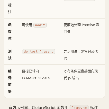
标
注
函
可使用
更顺地处理 Promise 返
await
数
回值
体
测
异步测试可少写包装代
deftest ^:async
试
码
编
目标已转向
才有条件更直接面向现
译
ECMAScript 2016
代 JS 输出
前
提
官方示例里，ClojureScript 函数用
标注
^:async