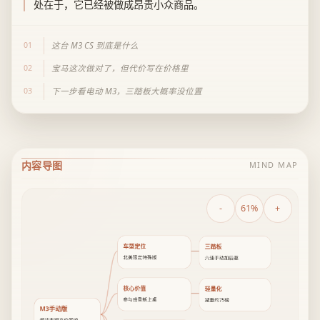
处在于，它已经被做成昂贵小众商品。
01
这台 M3 CS 到底是什么
02
宝马这次做对了，但代价写在价格里
03
下一步看电动 M3，三踏板大概率没位置
内容导图
MIND MAP
-
61%
+
车型定位
三踏板
北美限定特殊版
六速手动加后驱
核心价值
轻量化
参与感重新上桌
减重约75磅
M3手动版