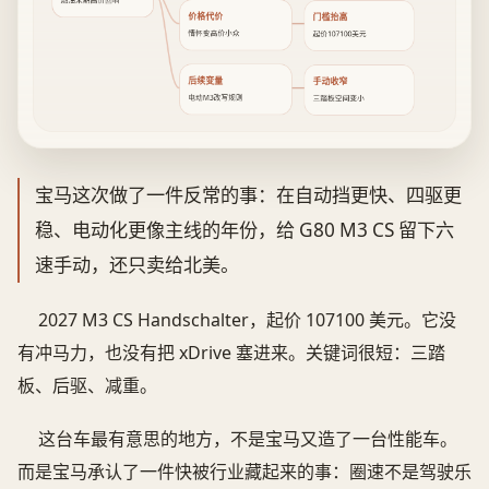
燃油末期高价回响
价格代价
门槛抬高
情怀变高价小众
起价107100美元
后续变量
手动收窄
电动M3改写规则
三踏板空间变小
宝马这次做了一件反常的事：在自动挡更快、四驱更
稳、电动化更像主线的年份，给 G80 M3 CS 留下六
速手动，还只卖给北美。
2027 M3 CS Handschalter，起价 107100 美元。它没
有冲马力，也没有把 xDrive 塞进来。关键词很短：三踏
板、后驱、减重。
这台车最有意思的地方，不是宝马又造了一台性能车。
而是宝马承认了一件快被行业藏起来的事：圈速不是驾驶乐