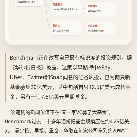
小基金规则被AI改写
回报触发
早期眼光
Cerebras验证后续资金价值
A轮押中AI芯片
新风险
退出变量
放大后容错率降低
跨境监管影响交易
Benchmark正在改写自己最有标识度的投资规则。据
《华尔街日报》披露，这家以早期押中eBay、
Uber、Twitter和Snap闻名的硅谷风投，已为两只新
基金募集20亿美元，其中包括首只12.5亿美元成长基
金，另有一只7.5亿美元早期基金。
这笔钱的新闻价值不在“又一家VC募了大基金”。
Benchmark过去二十多年通常把基金规模压在约4.25亿美
元，靠少投、早投、重仓，争取在每家公司拿到约20%持