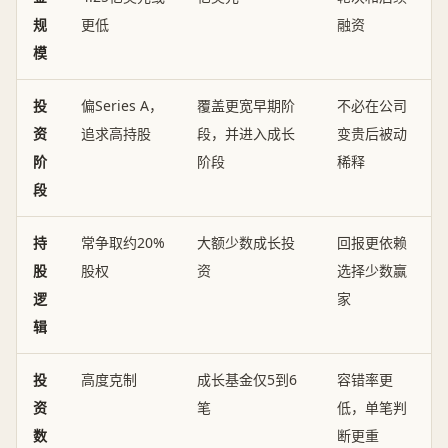
规
更低
融资
模
投
偏Series A，
覆盖更宽早期阶
不必在公司
资
追求高持股
段，并进入成长
变贵后被动
阶
阶段
稀释
段
持
常争取约20%
大额少数成长投
回报更依赖
股
股权
资
选择少数赢
逻
家
辑
投
高度克制
成长基金仅5到6
容错率更
资
笔
低，单笔判
数
断更重