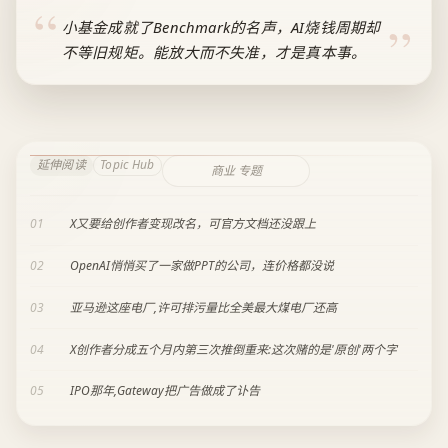
小基金成就了Benchmark的名声，AI烧钱周期却
不等旧规矩。能放大而不失准，才是真本事。
延伸阅读
Topic Hub
商业 专题
01
X又要给创作者变现改名，可官方文档还没跟上
02
OpenAI悄悄买了一家做PPT的公司，连价格都没说
03
亚马逊这座电厂,许可排污量比全美最大煤电厂还高
04
X创作者分成五个月内第三次推倒重来:这次赌的是'原创'两个字
05
IPO那年,Gateway把广告做成了讣告