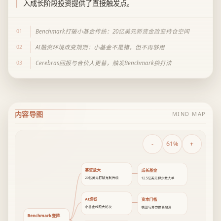
入成长阶段投资提供了直接触发点。
01
Benchmark打破小基金传统：20亿美元新资金改变持仓空间
02
AI融资环境改变规则：小基金不是错，但不再够用
03
Cerebras回报与合伙人更替，触发Benchmark换打法
内容导图
MIND MAP
-
61%
+
募资放大
成长基金
20亿美元打破克制传统
12.5亿美元押少数大单
AI烧钱
资本门槛
小基金难跟大轮次
模型与算力推高融资
Benchmark变阵