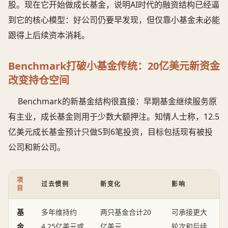
股。现在它开始做成长基金，说明AI时代的融资结构已经逼
到它的核心模型：好公司仍要早发现，但仅靠小基金未必能
跟得上后续资本消耗。
Benchmark打破小基金传统：20亿美元新资金
改变持仓空间
Benchmark的新基金结构很直接：早期基金继续服务原
有主业，成长基金则用于少数大额押注。知情人士称，12.5
亿美元成长基金预计只做5到6笔投资，目标包括现有被投
公司和新公司。
项
过去惯例
新变化
影响
目
基
多年维持约
两只基金合计20
可承接更大
金
4.25亿美元或
亿美元
轮次和后续