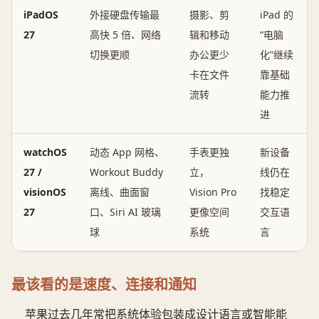
iPadOS
外接硬盘传输最
摄影、剪
iPad 的
27
高快 5 倍、网络
辑和移动
“电脑
切换更顺
办公更少
化”继续
卡在文件
靠基础
流转
能力推
进
watchOS
动态 App 网格、
手表更独
新设备
27 /
Workout Buddy
立，
线仍在
visionOS
离线、曲面窗
Vision Pro
找稳定
27
口、Siri AI 玻璃
更像空间
交互语
球
系统
言
最该看的是速度、连接和通知
苹果过去几年常把系统体验包装成设计语言或智能能