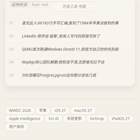
延伸阅读
Topic Hub
开发工具 专题
01
查无此人:66183行手写汇编,复刻了1984年苹果没做到的事
02
LinkedIn 刚学会'留客',就有人写代码把首页拆了
03
QEMU首次跑通Windows DirectX 11,但官方自己劝你先别装
04
Nixpkgs核心团队解散:授权说不清,志愿者先扛不住
05
300倍碾压Postgres,pgrust这份跑分该信几成
WWDC 2026
苹果
iOS 27
macOS 27
Apple Intelligence
Siri AI
系统更新
AirDrop
iPadOS 27
用户体验