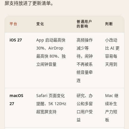
屏支持放进了更新清单。
普通用户
平台
变化
判断
的影响
iOS 27
App 启动最高快
高频操作
小改动
30%、AirDrop
减少等
比 AI 更
最高快 80%、独
待，闹钟
容易每
立闹钟音量
不再被系
天用到
统音量牵
连
macOS
Safari 页面变化
研究、办
Mac 继
27
提醒、5K 120Hz
公和多窗
续补生
超宽屏支持
口用户受
产力短
益
板