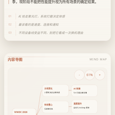
季，现阶段不能把性能提升视为所有场景的确定结果。
01
AI 抢走聚光灯，系统打磨决定体感
02
最该看的是速度、连接和通知
03
不同设备线受益不同，别把它看成一次换机理由
内容导图
MIND MAP
-
61%
+
主线变化
AI 抢镜
小更新决定日常体感
Siri 仍是台前主角
速度提升
体验重心
启动与 AirDrop 提速
低摩擦优先
WWDC 2026