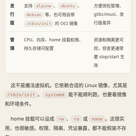
发
支持
、
、
方便测包管理、
alpine
ubuntu
行
glibc/musl、发
等，也可用自带
debian
版
行版差异
的 OCI 镜像
/sbin/init
管
CPU、内存、home 挂载权限、
资源和隔离更可
理
持久存储可配置
控，但变更通常
要 stop/start 生
效
这不是魔法虚拟机。它依赖合适的 Linux 镜像，尤其是
。
能不能顺利跑，也要看镜像
/sbin/init
systemd
和环境条件。
home 挂载可以设成
、
或
。这很实
rw
ro
none
用，也很敏感。权限、隔离、凭证暴露，都不能假装不存