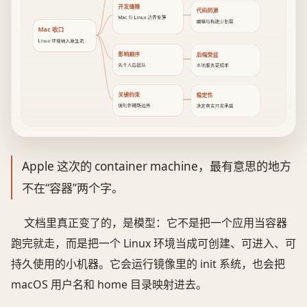
开发缝隙
代码同源
Mac 与 Linux 边界变薄
编辑与构建少割裂
Mac 收口
Linux 环境纳入原生流
影响顺序
后端受益
先个人后团队
本地服务更顺手
关键约束
稳定性
便利伴随新边界
决定真实开发承载
Apple 这次的 container machine，最有意思的地方
不在“容器”两个字。
文档里真正变了的，是模型：它不是把一个应用当容器
跑完就走，而是把一个 Linux 环境当成可创建、可进入、可
持久使用的小机器。它会运行镜像里的 init 系统，也会把
macOS 用户名和 home 目录映射进去。