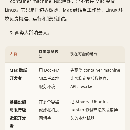
container machine 的聪明处，是不假装 Mac 变成
Linux。它只是把边界做薄：Mac 继续当工作台，Linux 环
境负责构建、运行和服务测试。
对两类人影响最大。
以前常见做
人群
现在可能的动作
法
Mac 后端
用 Docker/
先观望 container machine
开发者
脚本拼本地
能否稳定承载数据库、
服务环境
API、worker
基础设施
在多个容器
把 Alpine、Ubuntu、
与发行版
或虚拟机之
Debian 测试环境做成更持
适配开发
间切换
久的本地机器
者