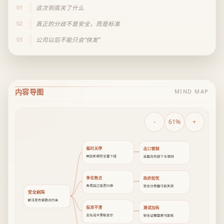
01
这次到底关了什么
02
真正的分歧不是安全，而是标准
03
公司以后不能只会“快发”
内容导图
MIND MAP
-
61%
+
临时关停
出口管制
两款新模型全量下线
美国商务部下令限制
争议焦点
政府担忧
有限绕过能否叫停
安全分类器可能失效
安全刹车
前沿发布受政府约束
标准不清
测试加码
发布成本重新定价
安全证据需更可复核