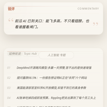
锐评
COMMENTARY
前沿 AI 已到关口：能飞多高，不只看翅膀，也
看谁握着闸门。
延伸阅读
Topic Hub
人工智能 专题
01
DeepMind开源飓风模型:多赢一天预警,答不出的是快速增强
02
提问量跌98.5%：一份报告想证明AI正在“杀死”六个网站
03
美国能源部官宣科学AI开放模型,却查不到它的真身参数
04
AI账单吃掉四成研发预算，Rippling把支出算到了每个员工头上