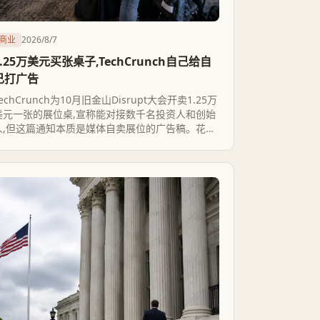
商业
2026/8/7
1.25万美元买张桌子,TechCrunch自己给自
己打广告
echCrunch为10月旧金山Disrupt大会开卖1.25万
美元一张的展位桌,宣称能对接数千名投资人和创始
人,但这篇通知本质是媒体自卖展位的广告稿。花钱
桌子和免费申请Startup Battlefield路演是两条
互不相通的路径,前者不构成后者的捷径,创业公司容
易被人流数字带偏。