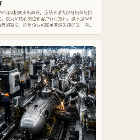
疼
SAP因AI相关支出飙升，冻结全球大部分出差与招
聘，仅为AI核心岗位和客户行程放行。这不是SAP
独有的窘境，而是企业AI账单普遍失控的又一例证
——问题根源在计费模式模糊了真实成本，而不只
是模型太贵。