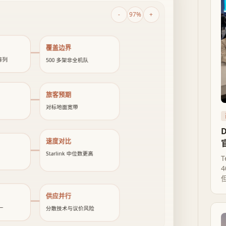
-
97%
+
覆盖边界
应阵列
500 多架非全机队
旅客预期
对标地面宽带
速度对比
Starlink 中位数更高
供应并行
一
分散技术与议价风险