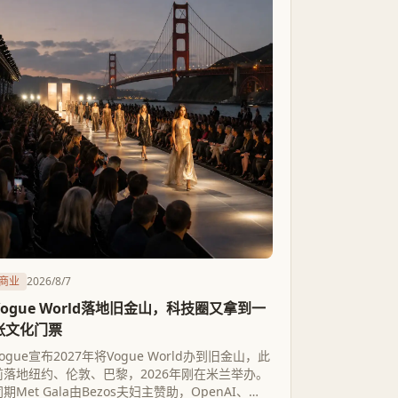
商业
2026/8/7
Vogue World落地旧金山，科技圈又拿到一
张文化门票
Vogue宣布2027年将Vogue World办到旧金山，此
前落地纽约、伦敦、巴黎，2026年刚在米兰举办。
期Met Gala由Bezos夫妇主赞助，OpenAI、