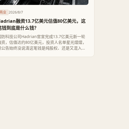
商业
2026/8/7
Hadrian融资13.7亿美元估值80亿美元，这
笔钱到底是什么钱？
国防科技公司Hadrian官宣完成13.7亿美元新一轮
融资，估值达约80亿美元，投资人名单星光熠熠，
但公告始终没说清这笔钱是纯股权、还是又混入了
信贷额度和资本承诺。对照Hadrian一年前融资的
真实结构和它给亚拉巴马工厂算的账，这种数字含
糊在国防科技融资热潮里并不新鲜。