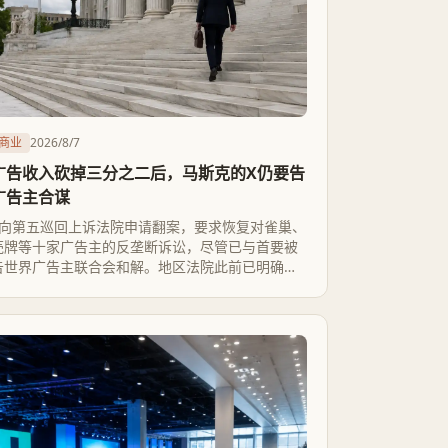
商业
2026/8/7
广告收入砍掉三分之二后，马斯克的X仍要告
广告主合谋
X向第五巡回上诉法院申请翻案，要求恢复对雀巢、
壳牌等十家广告主的反垄断诉讼，尽管已与首要被
告世界广告主联合会和解。地区法院此前已明确裁
定，广告主集体撤离只是客户选择了竞争对手，不
构成反垄断伤害，X要在上诉中证明的是合谋，而不
是自己亏了多少钱。