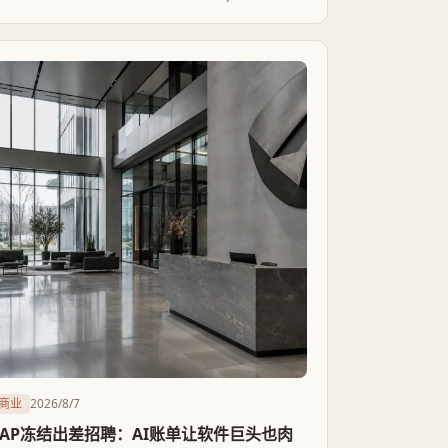
Meta、Snap各花约35万美元购桌，科技资本正密
集买入时尚曝光。但曝光不等于产业底盘，旧金山
离巴黎米兰式的时装生态还有距离。
商业
2026/8/7
SAP冻结出差招聘：AI账单让软件巨头也肉