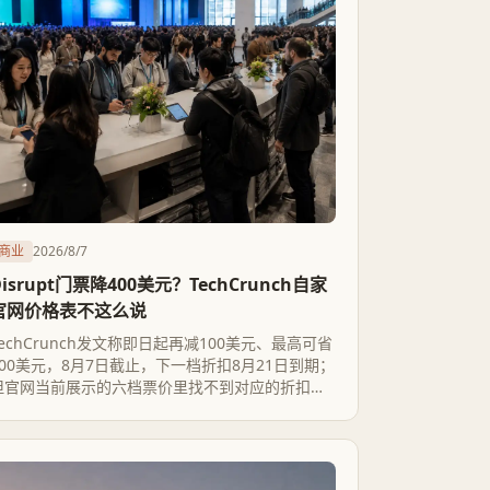
商业
2026/8/7
Disrupt门票降400美元？TechCrunch自家
官网价格表不这么说
TechCrunch发文称即日起再减100美元、最高可省
400美元，8月7日截止，下一档折扣8月21日到期；
但官网当前展示的六档票价里找不到对应的折扣幅
度和这两个日期，8月7日实际是另一场会议
Founder Summit的退款截止日。这更像一篇写得
潦草的促销文案，想去参会的人该核对的是官网实
时价格，不是文章里的数字。