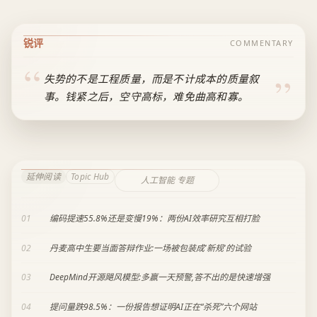
锐评
COMMENTARY
失势的不是工程质量，而是不计成本的质量叙
事。钱紧之后，空守高标，难免曲高和寡。
延伸阅读
Topic Hub
人工智能 专题
01
编码提速55.8%还是变慢19%：两份AI效率研究互相打脸
02
丹麦高中生要当面答辩作业:一场被包装成'新规'的试验
03
DeepMind开源飓风模型:多赢一天预警,答不出的是快速增强
04
提问量跌98.5%：一份报告想证明AI正在“杀死”六个网站