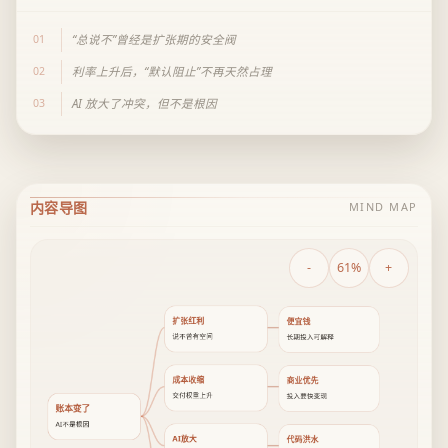
01
“总说不”曾经是扩张期的安全阀
02
利率上升后，“默认阻止”不再天然占理
03
AI 放大了冲突，但不是根因
内容导图
MIND MAP
-
61%
+
扩张红利
便宜钱
说不曾有空间
长期投入可解释
成本收缩
商业优先
交付权重上升
投入要快变现
账本变了
AI不是根因
AI放大
代码洪水