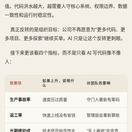
值。代码洪水越大，越需要人守核心系统、权限边界、数据
一致性和运行时稳定性。
真正反转的是组织目标：公司不再愿意为“更多代码、更
多项目、更多探索”继续买单。AI 只是让这个反转更刺眼。
接下来更该看四个指标，而不是只看 AI 写代码像不像
人：
如果上升，说明什
观察项
对团队的影响
么
生产事故率
速度压过质量
守门人重新有筹码
返工率
快速上线没有省钱
管理层会重新算账
长期维护成
技术债开始显性化
“先上再修”会变贵